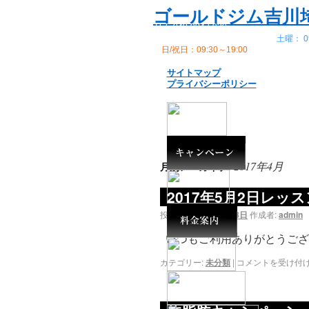
世界30ヵ国・650ヵ所以上・300
ゴールドジム吉川埼玉 G
TEL 048-984-5930
平日： 09:30～23:00
土曜： 09
日/祝日：09:30～19:00
休館日： 
サイトマップ
プライバシーポリシー
2017年4月
月別アーカイブ:
2017年5月2日レッ
投稿日:
2017年4月28日
作成者:
admin
いつもご利用ありがとうございま
カテゴリー:
未分類
|
コメントを受け付